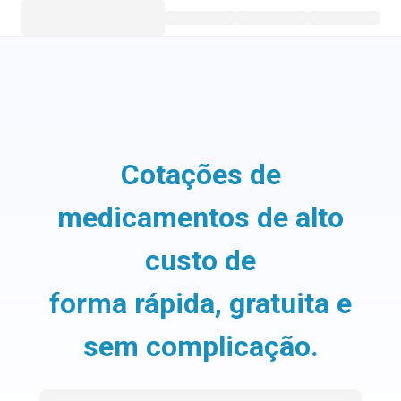
Cotações de
medicamentos de alto
custo de
forma rápida, gratuita e
sem complicação.