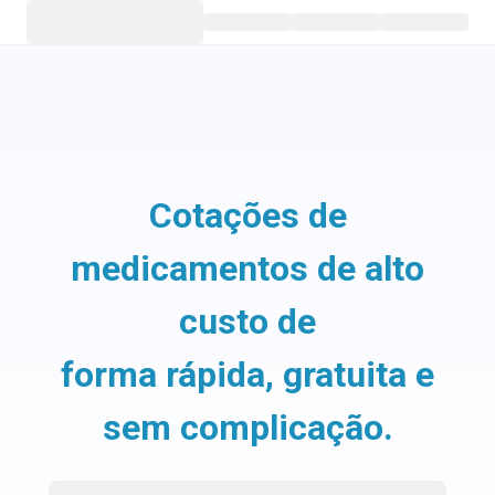
Cotações de
medicamentos de alto
custo de
forma rápida, gratuita e
sem complicação.