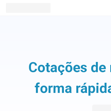
Cotações de 
forma rápid