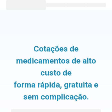
Cotações de
medicamentos de alto
custo de
forma rápida, gratuita e
sem complicação.